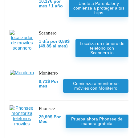
10.17€ por
Unete a Parentaler y
mes / 1 año
comienza a proteger a tus
hijos
Scannero
1 día por 0,89$
Localiza un número de
(49,8$ al mes)
teléfono con
Scannero.io
Moniterro
9,71$ Por
Comienza a monitorear
mes
móviles con Moniterro
Phonsee
29,99$ Por
Prueba ahora Phonsee de
Mes
manera gratuita