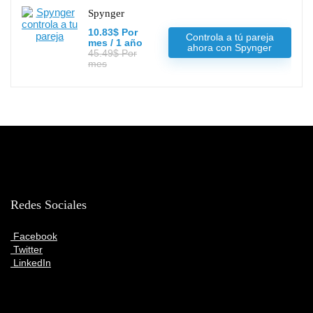
Spynger
10.83$ Por
Controla a tú pareja
mes / 1 año
ahora con Spynger
45.49$ Por
mes
Redes Sociales
Facebook
Twitter
LinkedIn