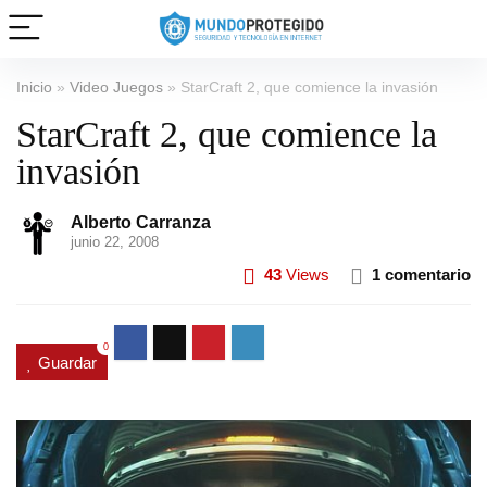
Inicio
»
Video Juegos
»
StarCraft 2, que comience la invasión
StarCraft 2, que comience la
invasión
Alberto Carranza
junio 22, 2008
43
Views
1 comentario
0
Guardar