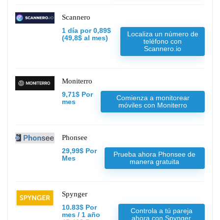
Scannero
1 día por 0,89$
Localiza un número de
(49,8$ al mes)
teléfono con
Scannero.io
Moniterro
9,71$ Por
Comienza a monitorear
mes
móviles con Moniterro
Phonsee
29,99$ Por
Prueba ahora Phonsee de
Mes
manera gratuita
Spynger
10.83$ Por
Controla a tú pareja
mes / 1 año
ahora con Spynger