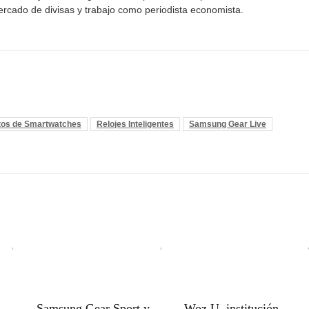
mercado de divisas y trabajo como periodista economista.
tos de Smartwatches
Relojes Inteligentes
Samsung Gear Live
Samsung Gear Sport y
Woz U, institución