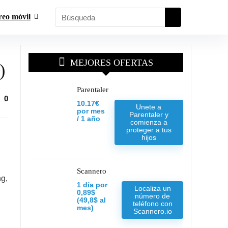
reo móvil
MEJORES OFERTAS
)
Parentaler
0
10.17€
Unete a
por mes
Parentaler y
/ 1 año
comienza a
proteger a tus
hijos
Scannero
g,
1 día por
Localiza un
0,89$
número de
(49,8$ al
teléfono con
mes)
Scannero.io