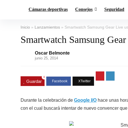
Cámaras deportivas
Consejos
Seguridad
Inicio
»
Lanzamientos
»
Smartwatch Samsung Gear Live usa
Smartwatch Samsung Gear L
Oscar Belmonte
junio 25, 2014
0
Guardar
Durante la celebración de
Google I/O
hace unas hora
con el cual buscará intentar de nuevo convencer que