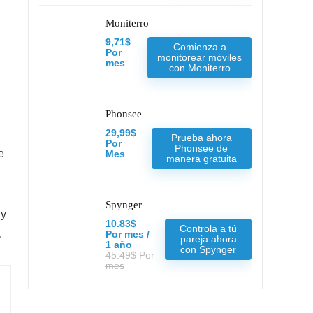
Moniterro
9,71$
Comienza a
Por
monitorear móviles
mes
con Moniterro
Phonsee
29,99$
Prueba ahora
Por
Phonsee de
e
Mes
manera gratuita
Spynger
 y
10.83$
Controla a tú
.
Por mes /
pareja ahora
1 año
con Spynger
45.49$ Por
mes