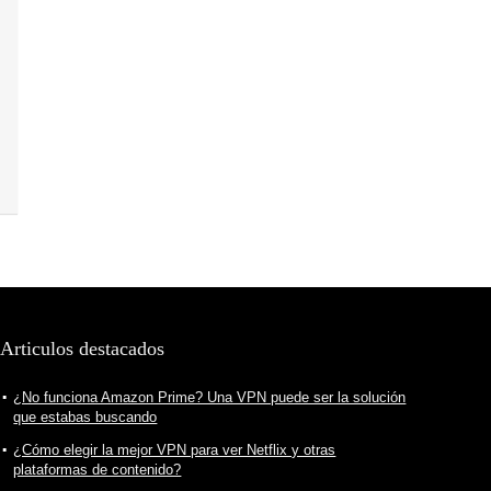
Articulos destacados
¿No funciona Amazon Prime? Una VPN puede ser la solución
que estabas buscando
¿Cómo elegir la mejor VPN para ver Netflix y otras
plataformas de contenido?