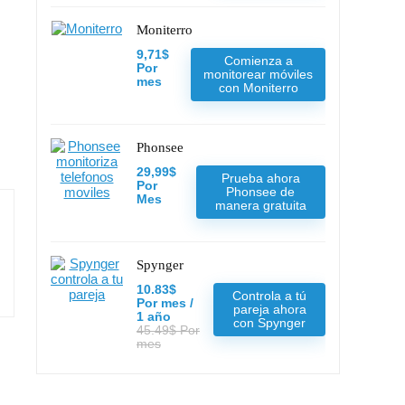
Moniterro
9,71$
Comienza a
Por
monitorear móviles
mes
con Moniterro
Phonsee
29,99$
Prueba ahora
Por
Phonsee de
Mes
manera gratuita
Spynger
10.83$
Controla a tú
Por mes /
pareja ahora
1 año
con Spynger
45.49$ Por
mes