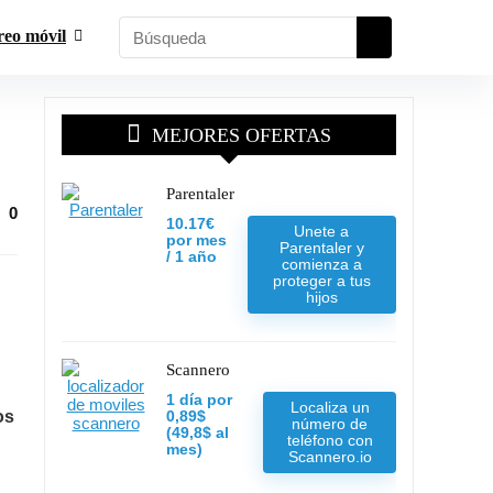
reo móvil
MEJORES OFERTAS
Parentaler
0
10.17€
Unete a
por mes
Parentaler y
/ 1 año
comienza a
proteger a tus
hijos
Scannero
,
1 día por
Localiza un
os
0,89$
número de
(49,8$ al
teléfono con
mes)
Scannero.io