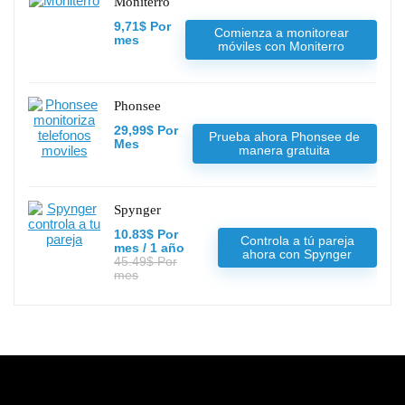
Moniterro
9,71$ Por
Comienza a monitorear
mes
móviles con Moniterro
Phonsee
29,99$ Por
Prueba ahora Phonsee de
Mes
manera gratuita
Spynger
10.83$ Por
Controla a tú pareja
mes / 1 año
ahora con Spynger
45.49$ Por
mes