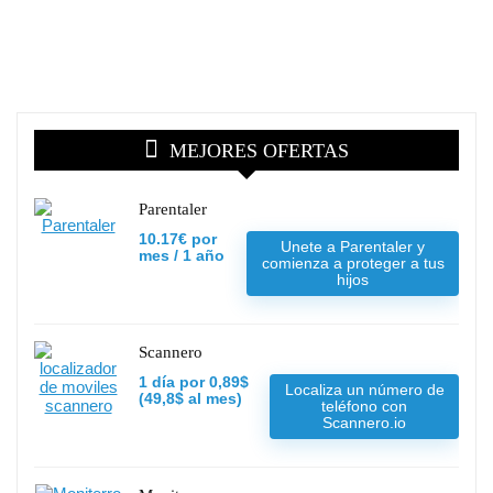
MEJORES OFERTAS
Parentaler
10.17€ por
Unete a Parentaler y
mes / 1 año
comienza a proteger a tus
hijos
Scannero
1 día por 0,89$
Localiza un número de
(49,8$ al mes)
teléfono con
Scannero.io