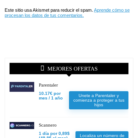
Este sitio usa Akismet para reducir el spam.
Aprende cómo se
procesan los datos de tus comentarios.
MEJORES OFERTAS
Parentaler
10.17€ por
Unete a Parentaler y
mes / 1 año
comienza a proteger a tus
hijos
Scannero
1 día por 0,89$
Localiza un número de