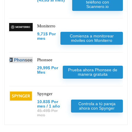
(49,8$ al mes)
teléfono con
Scannero.io
Moniterro
9,71$ Por
Comienza a monitorear
mes
móviles con Moniterro
Phonsee
29,99$ Por
Prueba ahora Phonsee de
Mes
manera gratuita
Spynger
10.83$ Por
Controla a tú pareja
mes / 1 año
ahora con Spynger
45.49$ Por
mes