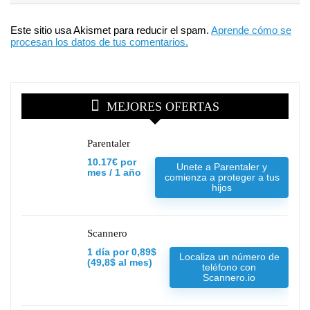
Este sitio usa Akismet para reducir el spam.
Aprende cómo se
procesan los datos de tus comentarios.
MEJORES OFERTAS
Parentaler
10.17€ por
Unete a Parentaler y
mes / 1 año
comienza a proteger a tus
hijos
Scannero
1 día por 0,89$
Localiza un número de
(49,8$ al mes)
teléfono con
Scannero.io