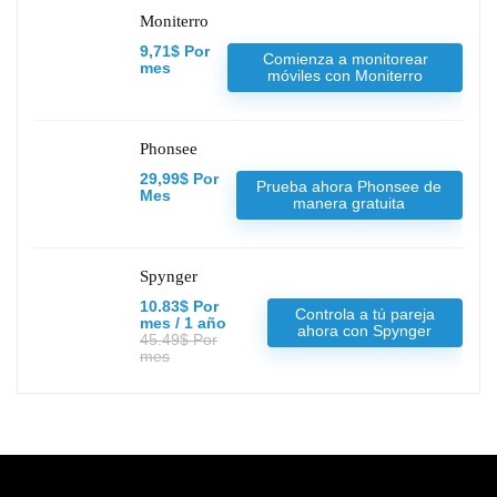
Moniterro
9,71$ Por
Comienza a monitorear
mes
móviles con Moniterro
Phonsee
29,99$ Por
Prueba ahora Phonsee de
Mes
manera gratuita
Spynger
10.83$ Por
Controla a tú pareja
mes / 1 año
ahora con Spynger
45.49$ Por
mes