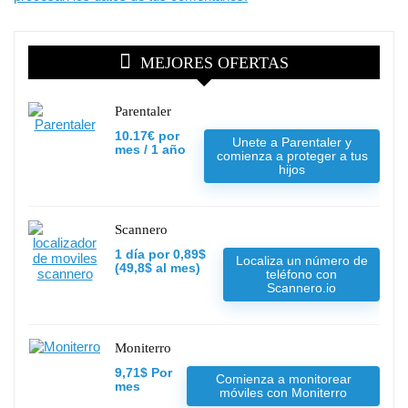
MEJORES OFERTAS
Parentaler
10.17€ por
Unete a Parentaler y
mes / 1 año
comienza a proteger a tus
hijos
Scannero
1 día por 0,89$
Localiza un número de
(49,8$ al mes)
teléfono con
Scannero.io
Moniterro
9,71$ Por
Comienza a monitorear
mes
móviles con Moniterro