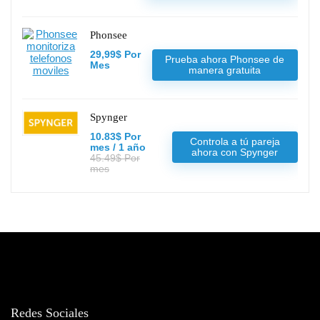
Phonsee
29,99$ Por
Prueba ahora Phonsee de
Mes
manera gratuita
Spynger
10.83$ Por
Controla a tú pareja
mes / 1 año
ahora con Spynger
45.49$ Por
mes
Redes Sociales