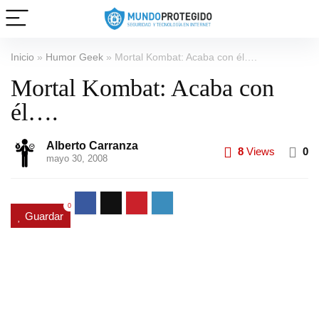
Inicio
»
Humor Geek
»
Mortal Kombat: Acaba con él….
Mortal Kombat: Acaba con
él….
Alberto Carranza
8
Views
0
mayo 30, 2008
0
Guardar