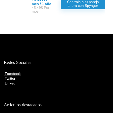
10.83$ Por
Controla a tú pareja
mes / 1 año
ahora con Spynger
45.49$ Por
mes
Redes Sociales
Facebook
Twitter
LinkedIn
Articulos destacados