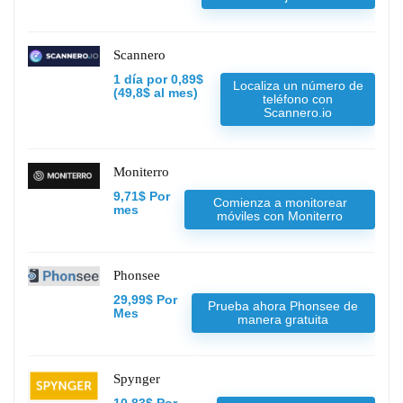
Scannero
1 día por 0,89$
Localiza un número de
(49,8$ al mes)
teléfono con
Scannero.io
Moniterro
9,71$ Por
Comienza a monitorear
mes
móviles con Moniterro
Phonsee
29,99$ Por
Prueba ahora Phonsee de
Mes
manera gratuita
Spynger