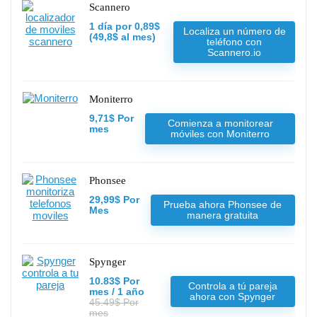
Scannero
1 día por 0,89$
Localiza un número de
(49,8$ al mes)
teléfono con
Scannero.io
Moniterro
9,71$ Por
Comienza a monitorear
mes
móviles con Moniterro
Phonsee
29,99$ Por
Prueba ahora Phonsee de
Mes
manera gratuita
Spynger
10.83$ Por
Controla a tú pareja
mes / 1 año
ahora con Spynger
45.49$ Por
mes