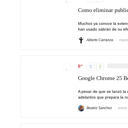
Como eliminar publi
Muchos ya conoce la extensi
han usado sabrán de su efic
Alberto Carranza
marzo
0
Google Chrome 25 Bet
A pesar de que se lanzó la
adelantos que prepara la nu
Beatriz Sanchez
enero 