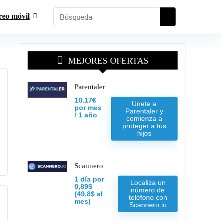
reo móvil
MEJORES OFERTAS
Parentaler
10.17€
Unete a
por mes
Parentaler y
/ 1 año
comienza a
proteger a tus
hijos
Scannero
1 día por
Localiza un
0,89$
número de
(49,8$ al
teléfono con
mes)
Scannero.io