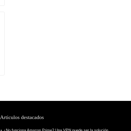
Articulos destacados
¿No funciona Amazon Prime? Una VPN puede ser la solución