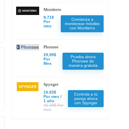
Moniterro
9,71$
Comienza a
Por
monitorear móviles
mes
con Moniterro
Phonsee
29,99$
Prueba ahora
Por
Phonsee de
Mes
manera gratuita
Spynger
10.83$
Controla a tú
Por mes /
pareja ahora
1 año
con Spynger
45.49$ Por
mes