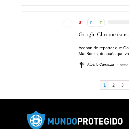
0
Google Chrome causa
Acaban de reportar que Go
MacBooks, después que vari
Alberto Carranza
junio
1
2
3