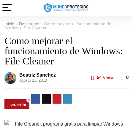
Inicio
»
Descargas
»
Como mejorar el funcionamiento de
Windows: File Cleaner
Como mejorar el
funcionamiento de Windows:
File Cleaner
Beatriz Sanchez
54
Views
0
agosto 13, 2013
0
Guardar