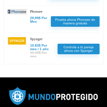
Phonsee
29,99$ Por
Prueba ahora Phonsee de
Mes
manera gratuita
Spynger
10.83$ Por
Controla a tú pareja
mes / 1 año
ahora con Spynger
45.49$ Por
mes