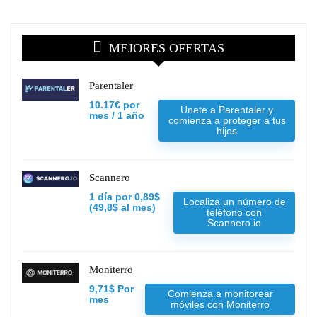
MEJORES OFERTAS
Parentaler
10.17€ por
Unete a Parentaler y
mes / 1 año
comienza a proteger a tus
hijos
Scannero
1 día por 0,89$
Localiza un número de
(49,8$ al mes)
teléfono con
Scannero.io
Moniterro
9,71$ Por
Comienza a monitorear
mes
móviles con Moniterro