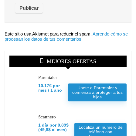
Este sitio usa Akismet para reducir el spam.
Aprende cómo se
procesan los datos de tus comentarios.
MEJORES OFERTAS
Parentaler
10.17€ por
Unete a Parentaler y
mes / 1 año
comienza a proteger a tus
hijos
Scannero
1 día por 0,89$
Localiza un número de
(49,8$ al mes)
teléfono con