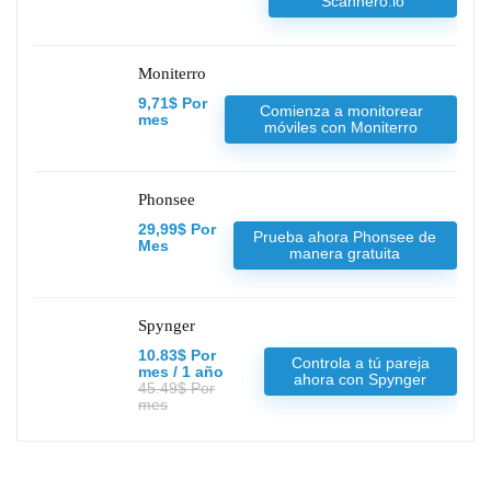
Scannero.io
Moniterro
9,71$ Por
Comienza a monitorear
mes
móviles con Moniterro
Phonsee
29,99$ Por
Prueba ahora Phonsee de
Mes
manera gratuita
Spynger
10.83$ Por
Controla a tú pareja
mes / 1 año
ahora con Spynger
45.49$ Por
mes