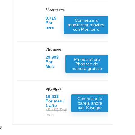
Moniterro
9,71$
Comienza a
Por
monitorear móviles
mes
con Moniterro
Phonsee
29,99$
Prueba ahora
Por
Phonsee de
Mes
manera gratuita
Spynger
10.83$
Controla a tú
Por mes /
pareja ahora
1 año
con Spynger
45.49$ Por
mes
s.