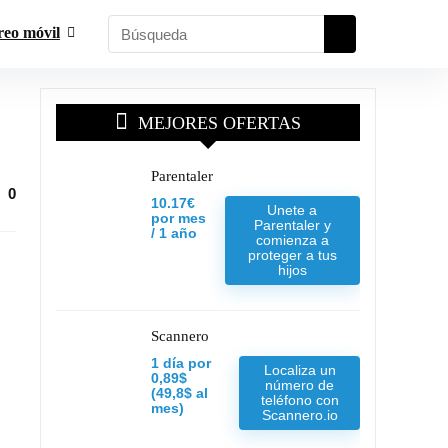
reo móvil
MEJORES OFERTAS
Parentaler
0
10.17€
Unete a
por mes
Parentaler y
/ 1 año
comienza a
proteger a tus
hijos
Scannero
1 día por
Localiza un
0,89$
número de
(49,8$ al
teléfono con
mes)
Scannero.io