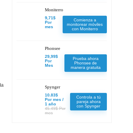
Moniterro
9,71$
Comienza a
Por
monitorear móviles
mes
con Moniterro
Phonsee
29,99$
Prueba ahora
Por
Phonsee de
Mes
manera gratuita
da
Spynger
10.83$
Controla a tú
Por mes /
pareja ahora
1 año
con Spynger
45.49$ Por
mes