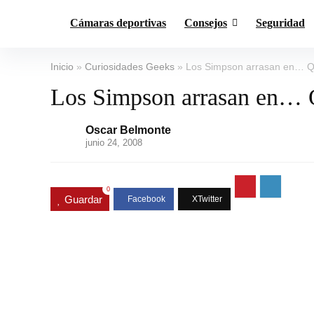
Cámaras deportivas
Consejos
Seguridad
Inicio
»
Curiosidades Geeks
»
Los Simpson arrasan en… Qu
Los Simpson arrasan en… 
Oscar Belmonte
junio 24, 2008
0
Guardar