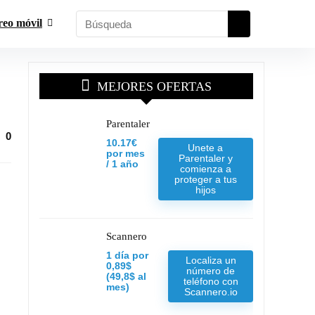
reo móvil
MEJORES OFERTAS
Parentaler
0
10.17€
Unete a
por mes
Parentaler y
/ 1 año
comienza a
proteger a tus
hijos
Scannero
1 día por
Localiza un
0,89$
número de
(49,8$ al
teléfono con
mes)
Scannero.io