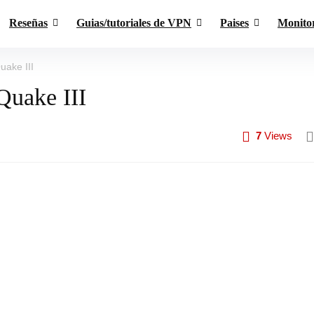
Reseñas
Guias/tutoriales de VPN
Paises
Monito
ake III
Quake III
7
Views