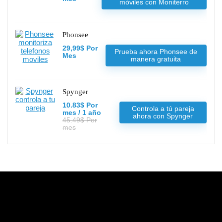
móviles con Moniterro
Phonsee
29,99$ Por
Prueba ahora Phonsee de
Mes
manera gratuita
Spynger
10.83$ Por
Controla a tú pareja
mes / 1 año
ahora con Spynger
45.49$ Por
mes