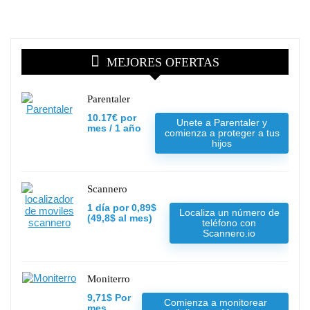
MEJORES OFERTAS
Parentaler
10.17€ por
Unete a Parentaler y
mes / 1 año
comienza a proteger a tus
hijos
Scannero
1 día por 0,89$
Localiza un número de
(49,8$ al mes)
teléfono con
Scannero.io
Moniterro
9,71$ Por
Comienza a monitorear
mes