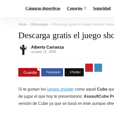
Cámaras deportivas
Consejos
Seguridad
Inicio
»
Descargas
»
Descarga gratis el juego shooter Assa
Descarga gratis el juego sh
Alberto Carranza
octubre 21, 2009
0
Guardar
Si te gustan los
juegos shooter
como aquel
Cube
que
de jugar el que hoy te presentamos:
AssaultCube Por
versión de Cube ya que se basó en éste aunque ofrec