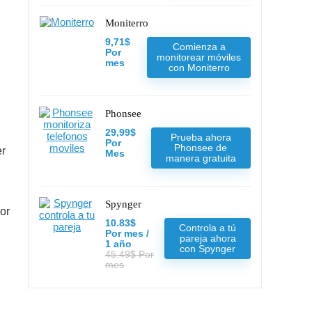
Moniterro
9,71$
Comienza a
Por
monitorear móviles
mes
con Moniterro
Phonsee
29,99$
Prueba ahora
Por
Phonsee de
er
Mes
manera gratuita
Spynger
jor
10.83$
Controla a tú
Por mes /
pareja ahora
1 año
con Spynger
45.49$ Por
mes