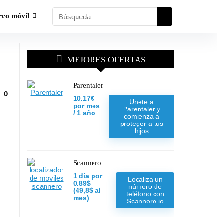
reo móvil
MEJORES OFERTAS
Parentaler
0
10.17€
Unete a
por mes
Parentaler y
/ 1 año
comienza a
proteger a tus
hijos
Scannero
1 día por
Localiza un
0,89$
número de
(49,8$ al
teléfono con
mes)
Scannero.io