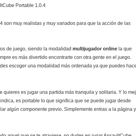
4 son muy realistas y muy variados para que la acción de las
os de juego, siendo la modalidad
multijugador online
la que
mpre es más divertido encontrarte con otra gente en el juego.
des escoger una modalidad más ordenada ya que puedes hac
e quieres es jugar una partida más tranquila y solitaria. Y lo me
dica, es portable lo que significa que se puede jugar desde
alar algún componente previo. Simplemente entras a la página y
odo aquel que se te atraviese, no dudes en jugar AssaultCube