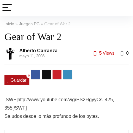
Inicio
»
Juegos PC
»
Gear of War 2
Gear of War 2
Alberto Carranza
5
Views
0
mayo 11, 2008
0
Guardar
[SWF]http://www.youtube.com/v/grPS2HgyyCs, 425,
355[/SWF]
Saludos desde lo más profundo de los bytes.