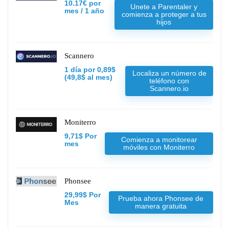
10.17€ por
Unete a Parentaler y
mes / 1 año
comienza a proteger a tus
hijos
Scannero
1 día por 0,89$
Localiza un número de
(49,8$ al mes)
teléfono con
Scannero.io
Moniterro
9,71$ Por
Comienza a monitorear
mes
móviles con Moniterro
Phonsee
29,99$ Por
Prueba ahora Phonsee de
Mes
manera gratuita