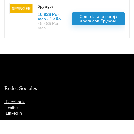
Spynger
10.83$ Por
Controla a tú pareja
mes / 1 año
ahora con Spynger
45.49$ Por
mes
Redes Sociales
Facebook
Twitter
LinkedIn