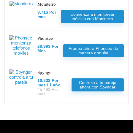
Moniterro
9,71$ Por
Comienza a monitorear
mes
móviles con Moniterro
Phonsee
29,99$ Por
Prueba ahora Phonsee de
Mes
manera gratuita
Spynger
10.83$ Por
Controla a tú pareja
mes / 1 año
ahora con Spynger
45.49$ Por
mes