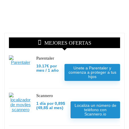
MEJORES OFERTAS
Parentaler
10.17€ por
Unete a Parentaler y
mes / 1 año
comienza a proteger a tus
hijos
Scannero
1 día por 0,89$
Localiza un número de
(49,8$ al mes)
teléfono con
Scannero.io