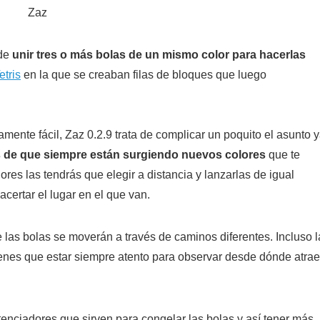
 de
unir tres o más bolas de un mismo color para hacerlas
etris
en la que se creaban filas de bloques que luego
amente fácil, Zaz 0.2.9 trata de complicar un poquito el asunto 
 de que siempre están surgiendo nuevos colores
que te
ores las tendrás que elegir a distancia y lanzarlas de igual
certar el lugar en el que van.
 las bolas se moverán a través de caminos diferentes. Incluso l
tienes que estar siempre atento para observar desde dónde atra
nciadores que sirven para congelar las bolas y así tener más