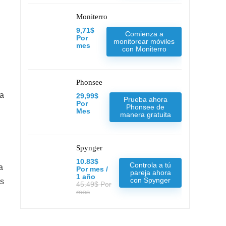
Moniterro
9,71$
Comienza a
Por
monitorear móviles
mes
con Moniterro
Phonsee
ya
29,99$
Prueba ahora
Por
Phonsee de
Mes
manera gratuita
Spynger
10.83$
Controla a tú
a
Por mes /
pareja ahora
1 año
con Spynger
es
45.49$ Por
mes