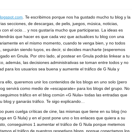
.blogspot.com
. Te escribimos porque nos ha gustado mucho tu blog y la
as secciones, de descargas, de pelis, juegos, música, noticias,
ión con el ocio… y nos gustaría mucho que participaras. La ideas es
e tendrás que hacer es que cada vez que actualices tu blog con una
sariamente en el mismo momento, cuando te venga bien, y no todos
es, seguirán siendo tuyos, es decir, si decides marcharte (esperemos
gado en Gnula. Por otro lado, al postear en Gnula podrás linkear a tu
co, además, las decisiones administrativas se toman entre todos y no
ad para los usuarios sea buena y aumente el tráfico de G Nula y
 ello, queremos unir los contenidos de los blogs en uno solo (pero
log servirá como medio de «escaparate» para los blogs del grupo. No
onseguimos tráfico en el blog común «G Nula» todas las entradas que
u blog y ganarás tráfico. Te sigo explicando…
po pues cuelga críticas de cine, las mismas que tiene en su blog (no
pega en G Nula) y en el post pone uno o los enlaces que quiera a su
 esto, conseguimos 1 aumentar el tráfico de G Nula porque metemos
mos el tráfico de nuestros respetivos blogs, porque conectamos los