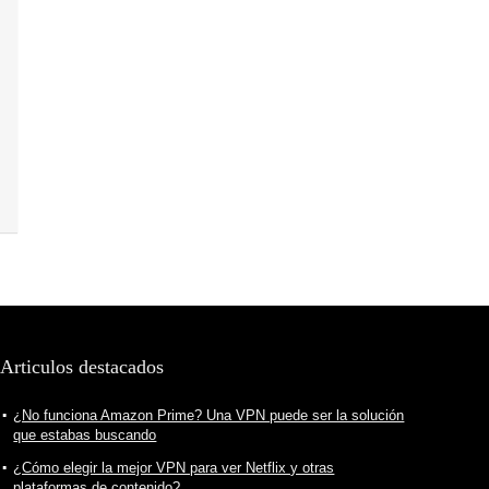
Articulos destacados
¿No funciona Amazon Prime? Una VPN puede ser la solución
que estabas buscando
¿Cómo elegir la mejor VPN para ver Netflix y otras
plataformas de contenido?