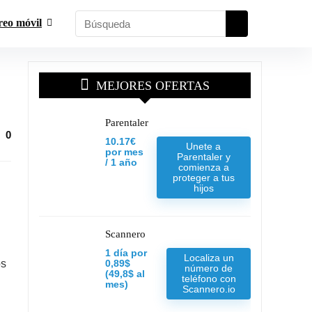
reo móvil
MEJORES OFERTAS
Parentaler
0
10.17€
Unete a
por mes
Parentaler y
/ 1 año
comienza a
proteger a tus
hijos
Scannero
1 día por
Localiza un
os
0,89$
número de
(49,8$ al
teléfono con
mes)
Scannero.io