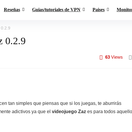
Reseñas
Guias/tutoriales de VPN
Paises
Monito
 0.2.9
z 0.2.9
63
Views
en tan simples que piensas que si los juegas, te aburrirás
mente adictivos ya que el
videojuego Zaz
es para todos aquell