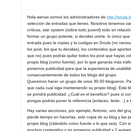
Hola wenas somos los administradores de
http://gnula
selección de entradas que tienes. Nosotros tenemos vari
críticas, star system (sobre todo juvenil) todo en relac
formar un grupo potente, si decides unirte, lo único qu
entrada pues la copias y la cuelgas en Gnula (no nece
los post, los que tu decidas), los contenidos que aport
que no) pues podrás quitar todos los post que hayas col
propio blog (como fuente), por lo que ganarás más tráfi
ponemos publicidad para que la experiencia de usabilid
consecuentemente de todos los blogs del grupo.
Queremos hacer un grupo de unos 30-50 blogueros. Para
que cada cual siga manteniendo su propio blog). Este b
se pondrá publicidad. ¿Cuál es el beneficio? pues si c
pongas podrás poner la referencia (enlaces, texto…) a t
Hay varias secciones, por ejemplo, Antonio, uno del gru
pierde tiempo en hacerlas, solo copia de su blog y las 
propio blog (citándolo como fuente o lo que sea). Con
muchos contenidos y no ponemos publicidad y 2 aumenta