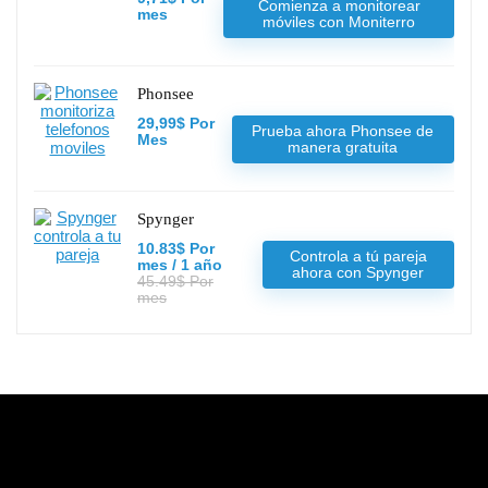
Comienza a monitorear
mes
móviles con Moniterro
Phonsee
29,99$ Por
Prueba ahora Phonsee de
Mes
manera gratuita
Spynger
10.83$ Por
Controla a tú pareja
mes / 1 año
ahora con Spynger
45.49$ Por
mes