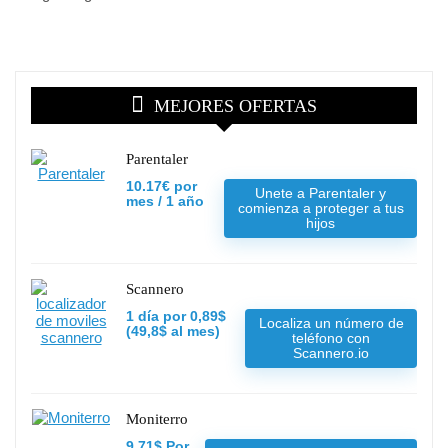
MEJORES OFERTAS
Parentaler
10.17€ por
Unete a Parentaler y
mes / 1 año
comienza a proteger a tus
hijos
Scannero
1 día por 0,89$
Localiza un número de
(49,8$ al mes)
teléfono con
Scannero.io
Moniterro
9,71$ Por