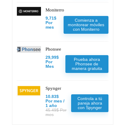
Moniterro
9,71$
Comienza a
Por
monitorear móviles
mes
con Moniterro
Phonsee
29,99$
Prueba ahora
Por
Phonsee de
Mes
manera gratuita
Spynger
10.83$
Controla a tú
Por mes /
pareja ahora
1 año
con Spynger
45.49$ Por
mes