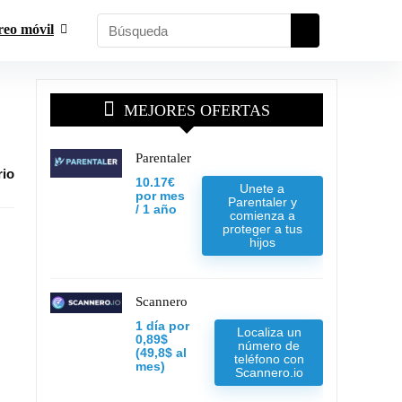
reo móvil
MEJORES OFERTAS
Parentaler
rio
10.17€
Unete a
por mes
Parentaler y
/ 1 año
comienza a
proteger a tus
hijos
Scannero
1 día por
Localiza un
0,89$
número de
(49,8$ al
teléfono con
mes)
Scannero.io