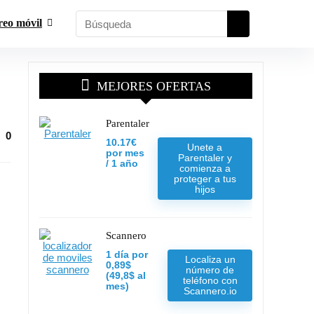
reo móvil
MEJORES OFERTAS
Parentaler
0
10.17€
Unete a
por mes
Parentaler y
/ 1 año
comienza a
proteger a tus
hijos
Scannero
1 día por
Localiza un
0,89$
número de
(49,8$ al
teléfono con
mes)
Scannero.io