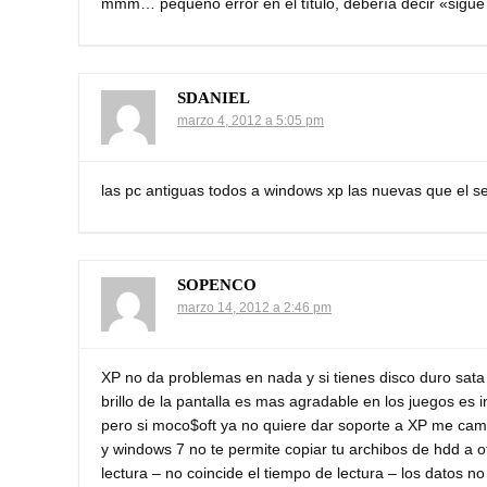
mmm… pequeño error en el título, debería decir «sigue
SDANIEL
marzo 4, 2012 a 5:05 pm
las pc antiguas todos a windows xp las nuevas que el s
SOPENCO
marzo 14, 2012 a 2:46 pm
XP no da problemas en nada y si tienes disco duro sata u
brillo de la pantalla es mas agradable en los juegos es 
pero si moco$oft ya no quiere dar soporte a XP me cam
y windows 7 no te permite copiar tu archibos de hdd a ot
lectura – no coincide el tiempo de lectura – los datos no 