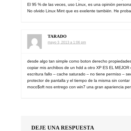
El 95 % de las veces, uso Linux, es una opinión perso
No olvido Linux Mint que es exelente también. He prob
TARADO
mayo 3, 2013 a 1:06 pm
desde algo tan simple como boton derecho propiedades 
copiar mis archibos de un hdd a otro XP ES EL MEJOR de
escritura fallo – cache saturado – no tiene permiso – 
protector de pantalla y el tiempo de la misma sin cont
moco$oft nos entrego con win7 una gran apariencia per
DEJE UNA RESPUESTA