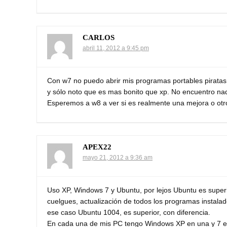
CARLOS
abril 11, 2012 a 9:45 pm
Con w7 no puedo abrir mis programas portables piratas,
y sólo noto que es mas bonito que xp. No encuentro na
Esperemos a w8 a ver si es realmente una mejora o otro
APEX22
mayo 21, 2012 a 9:36 am
Uso XP, Windows 7 y Ubuntu, por lejos Ubuntu es superio
cuelgues, actualización de todos los programas instala
ese caso Ubuntu 1004, es superior, con diferencia.
En cada una de mis PC tengo Windows XP en una y 7 en