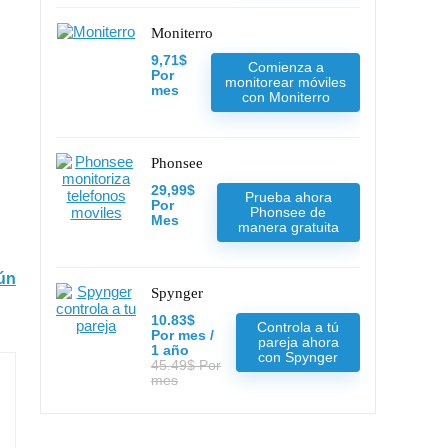
Moniterro
9,71$
Comienza a
Por
monitorear móviles
mes
con Moniterro
Phonsee
29,99$
Prueba ahora
Por
Phonsee de
Mes
manera gratuita
ún
Spynger
10.83$
Controla a tú
Por mes /
pareja ahora
1 año
con Spynger
45.49$ Por
mes