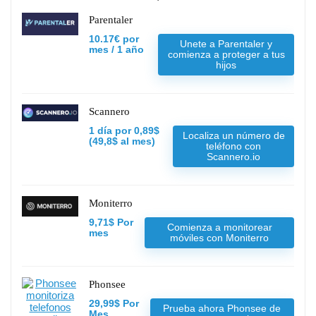
Parentaler
10.17€ por
Unete a Parentaler y
mes / 1 año
comienza a proteger a tus
hijos
Scannero
1 día por 0,89$
Localiza un número de
(49,8$ al mes)
teléfono con
Scannero.io
Moniterro
9,71$ Por
Comienza a monitorear
mes
móviles con Moniterro
Phonsee
29,99$ Por
Prueba ahora Phonsee de
Mes