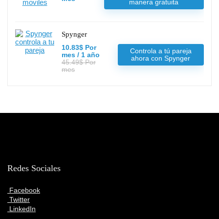
manera gratuita
Spynger
10.83$ Por
Controla a tú pareja
mes / 1 año
ahora con Spynger
45.49$ Por
mes
Redes Sociales
Facebook
Twitter
LinkedIn