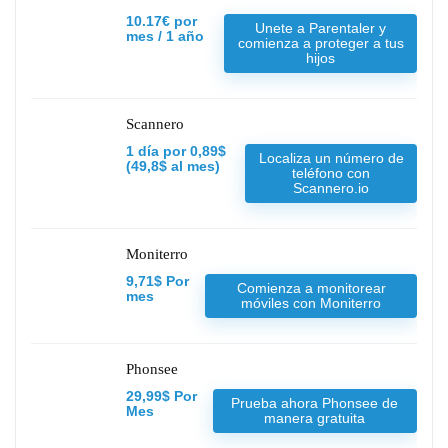
10.17€ por
Unete a Parentaler y
mes / 1 año
comienza a proteger a tus
hijos
Scannero
1 día por 0,89$
Localiza un número de
(49,8$ al mes)
teléfono con
Scannero.io
Moniterro
9,71$ Por
Comienza a monitorear
mes
móviles con Moniterro
Phonsee
29,99$ Por
Prueba ahora Phonsee de
Mes
manera gratuita