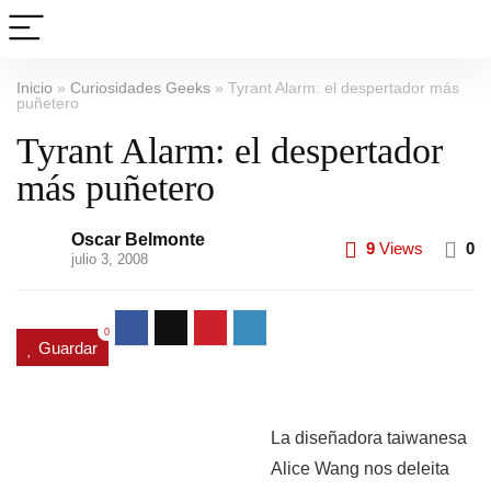
Inicio
»
Curiosidades Geeks
»
Tyrant Alarm: el despertador más
puñetero
Tyrant Alarm: el despertador
más puñetero
Oscar Belmonte
9
Views
0
julio 3, 2008
0
Guardar
La diseñadora taiwanesa
Alice Wang nos deleita