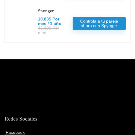
Spynger
10.83$ Por
Controla a tú pareja
mes / 1 año
ahora con Spynger
45.49$ Por
mes
Redes Sociales
Facebook