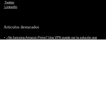
Twitter
LinkedIn
Articulos destacados
¿No funciona Amazon Prime? Una VPN puede ser la solución que
estabas buscando
¿Cómo elegir la mejor VPN para ver Netflix y otras plataformas de
contenido?
¿Cómo crear servidor VPN para nuestro ordenador? Todo lo que
debes saber
Consejos para descargar VPN de manera segura, práctica y eficiente
¿Cuál es la mejor VPN para ver fútbol?
¿Cómo elegir la mejor VPN para ver Twitch sin problemas? Todo lo
que debes saber
¿Cómo ver Star Plus en España? Una VPN puede ser la solución