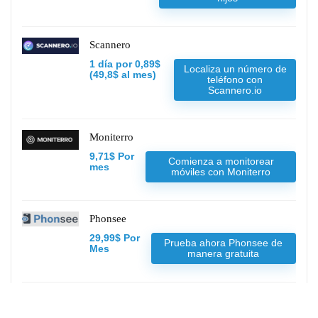
Scannero
1 día por 0,89$
Localiza un número de
(49,8$ al mes)
teléfono con
Scannero.io
Moniterro
9,71$ Por
Comienza a monitorear
mes
móviles con Moniterro
Phonsee
29,99$ Por
Prueba ahora Phonsee de
Mes
manera gratuita
Spynger