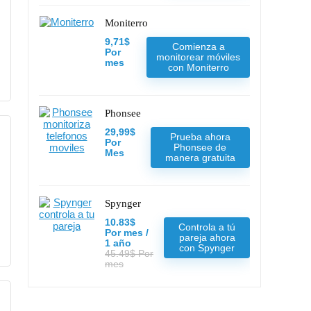
Moniterro
9,71$
Comienza a
Por
monitorear móviles
mes
con Moniterro
Phonsee
29,99$
Prueba ahora
Por
Phonsee de
Mes
manera gratuita
Spynger
10.83$
Controla a tú
Por mes /
pareja ahora
1 año
con Spynger
45.49$ Por
mes