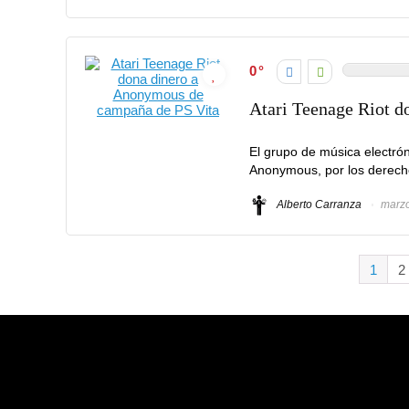
0
Atari Teenage Riot 
El grupo de música electró
Anonymous, por los derecho
Alberto Carranza
marzo
1
2