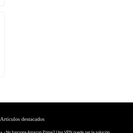
Articulos destacados
¿No funciona Amazon Prime? Una VPN puede ser la solución