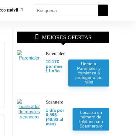
reo móvil
MEJORES OFERTAS
Parentaler
10.17€
Unete a
por mes
Parentaler y
/ 1 año
comienza a
proteger a tus
hijos
Scannero
1 día por
Localiza un
0,89$
número de
(49,8$ al
teléfono con
mes)
Scannero.io