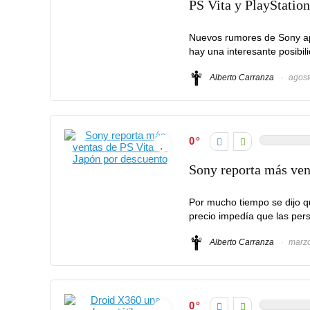
PS Vita y PlayStatio
Nuevos rumores de Sony apu
hay una interesante posibil
Alberto Carranza
agost
0
Sony reporta más ven
Por mucho tiempo se dijo q
precio impedía que las per
Alberto Carranza
marzo
0