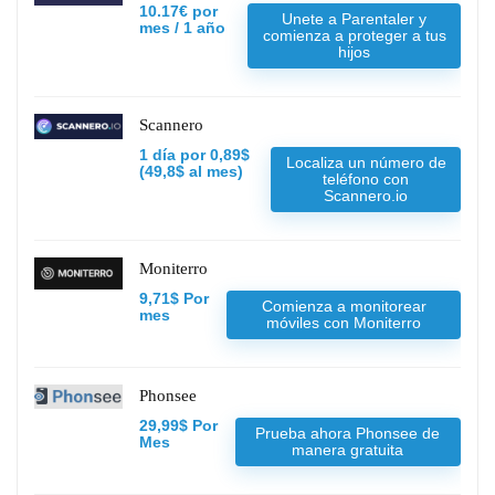
10.17€ por
Unete a Parentaler y
mes / 1 año
comienza a proteger a tus
hijos
Scannero
1 día por 0,89$
Localiza un número de
(49,8$ al mes)
teléfono con
Scannero.io
Moniterro
9,71$ Por
Comienza a monitorear
mes
móviles con Moniterro
Phonsee
29,99$ Por
Prueba ahora Phonsee de
Mes
manera gratuita