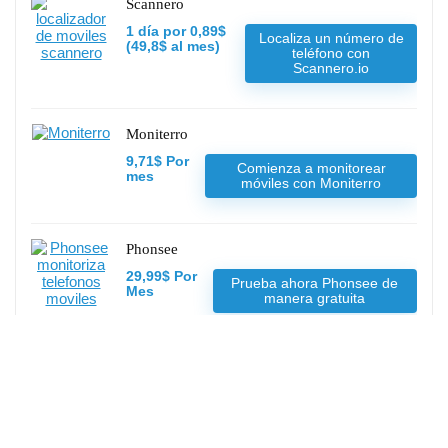
Scannero
1 día por 0,89$
Localiza un número de
(49,8$ al mes)
teléfono con
Scannero.io
Moniterro
9,71$ Por
Comienza a monitorear
mes
móviles con Moniterro
Phonsee
29,99$ Por
Prueba ahora Phonsee de
Mes
manera gratuita
Spynger
10.83$ Por
Controla a tú pareja
mes / 1 año
ahora con Spynger
45.49$ Por
mes