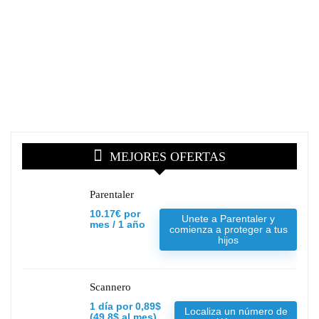
MEJORES OFERTAS
Parentaler
10.17€ por
Unete a Parentaler y
mes / 1 año
comienza a proteger a tus
hijos
Scannero
1 día por 0,89$
Localiza un número de
(49,8$ al mes)