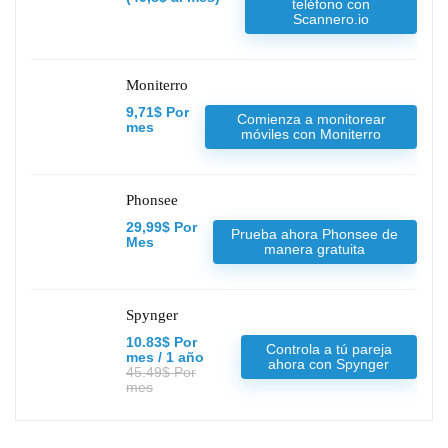
teléfono con
Scannero.io
Moniterro
9,71$ Por
Comienza a monitorear
mes
móviles con Moniterro
Phonsee
29,99$ Por
Prueba ahora Phonsee de
Mes
manera gratuita
Spynger
10.83$ Por
Controla a tú pareja
mes / 1 año
ahora con Spynger
45.49$ Por
mes