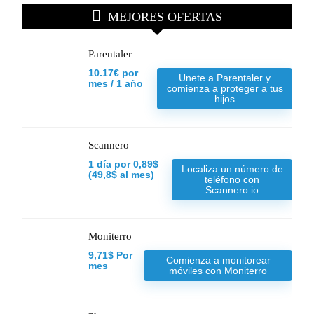
MEJORES OFERTAS
Parentaler
10.17€ por
Unete a Parentaler y
mes / 1 año
comienza a proteger a tus
hijos
Scannero
1 día por 0,89$
Localiza un número de
(49,8$ al mes)
teléfono con
Scannero.io
Moniterro
9,71$ Por
Comienza a monitorear
mes
móviles con Moniterro