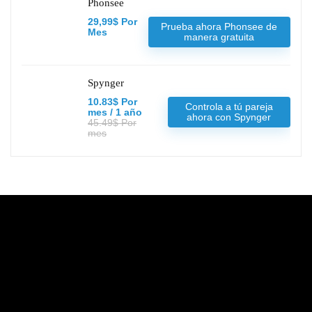
Phonsee
29,99$ Por
Prueba ahora Phonsee de
Mes
manera gratuita
Spynger
10.83$ Por
Controla a tú pareja
mes / 1 año
ahora con Spynger
45.49$ Por
mes