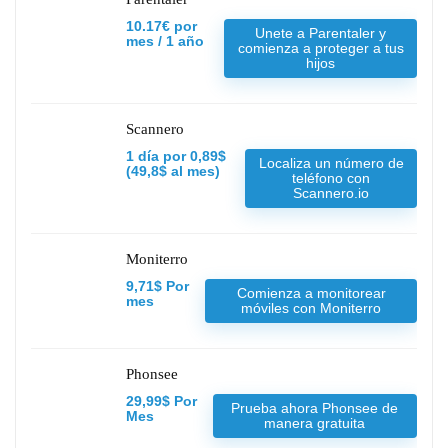
10.17€ por
Unete a Parentaler y
mes / 1 año
comienza a proteger a tus
hijos
Scannero
1 día por 0,89$
Localiza un número de
(49,8$ al mes)
teléfono con
Scannero.io
Moniterro
9,71$ Por
Comienza a monitorear
mes
móviles con Moniterro
Phonsee
29,99$ Por
Prueba ahora Phonsee de
Mes
manera gratuita