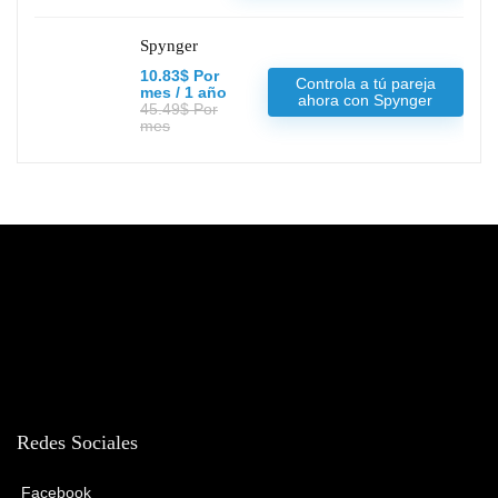
Spynger
10.83$ Por
Controla a tú pareja
mes / 1 año
ahora con Spynger
45.49$ Por
mes
Redes Sociales
Facebook