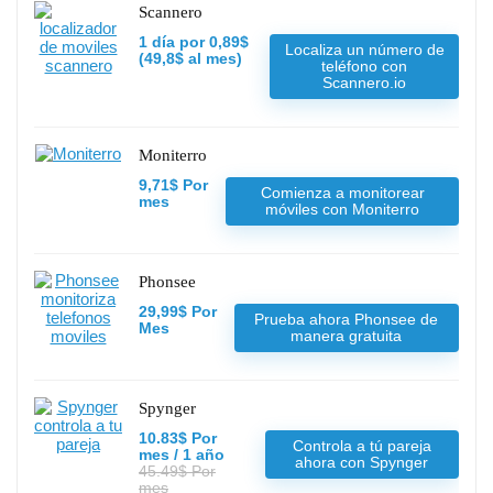
Scannero
1 día por 0,89$
Localiza un número de
(49,8$ al mes)
teléfono con
Scannero.io
Moniterro
9,71$ Por
Comienza a monitorear
mes
móviles con Moniterro
Phonsee
29,99$ Por
Prueba ahora Phonsee de
Mes
manera gratuita
Spynger
10.83$ Por
Controla a tú pareja
mes / 1 año
ahora con Spynger
45.49$ Por
mes