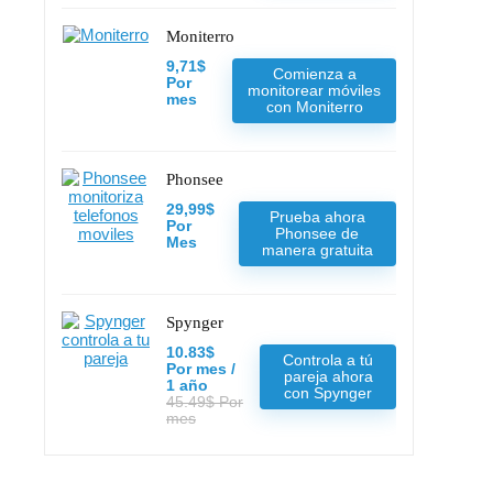
Moniterro
9,71$
Comienza a
Por
monitorear móviles
mes
con Moniterro
Phonsee
29,99$
Prueba ahora
Por
Phonsee de
Mes
manera gratuita
Spynger
10.83$
Controla a tú
Por mes /
pareja ahora
1 año
con Spynger
45.49$ Por
mes