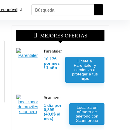
reo móvil
MEJORES OFERTAS
Parentaler
10.17€
Unete a
por mes
Parentaler y
/ 1 año
comienza a
proteger a tus
hijos
Scannero
1 día por
Localiza un
0,89$
número de
(49,8$ al
teléfono con
mes)
Scannero.io