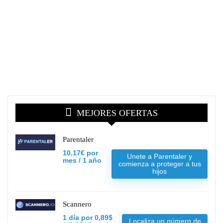
MEJORES OFERTAS
Parentaler
10.17€ por
Unete a Parentaler y
mes / 1 año
comienza a proteger a tus
hijos
Scannero
1 día por 0,89$
Localiza un número de