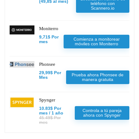
(49,8$ al mes)
teléfono con
Scannero.io
Moniterro
9,71$ Por
Comienza a monitorear
mes
móviles con Moniterro
Phonsee
29,99$ Por
Prueba ahora Phonsee de
Mes
manera gratuita
Spynger
10.83$ Por
Controla a tú pareja
mes / 1 año
ahora con Spynger
45.49$ Por
mes