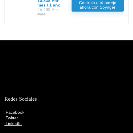
10.83$ Por
Controla a tú pareja
mes / 1 año
ahora con Spynger
45.49$ Por
mes
Redes Sociales
Facebook
Twitter
LinkedIn