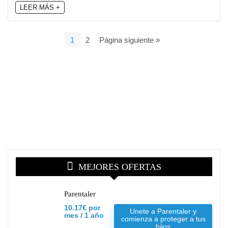
LEER MÁS +
1
2
Página siguiente »
MEJORES OFERTAS
Parentaler
10.17€ por
Unete a Parentaler y
mes / 1 año
comienza a proteger a tus
hijos