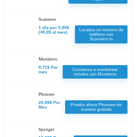
Scannero
1 día por 0,89$
Localiza un número de
(49,8$ al mes)
teléfono con
Scannero.io
Moniterro
9,71$ Por
Comienza a monitorear
mes
móviles con Moniterro
Phonsee
29,99$ Por
Prueba ahora Phonsee de
Mes
manera gratuita
Spynger