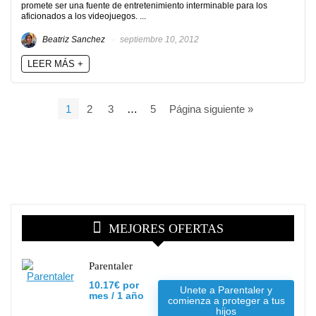
promete ser una fuente de entretenimiento interminable para los
aficionados a los videojuegos. ...
Beatriz Sanchez
septiembre 10, 2012
LEER MÁS +
1
2
3
…
5
Página siguiente »
MEJORES OFERTAS
Parentaler
10.17€ por
Unete a Parentaler y
mes / 1 año
comienza a proteger a tus
hijos