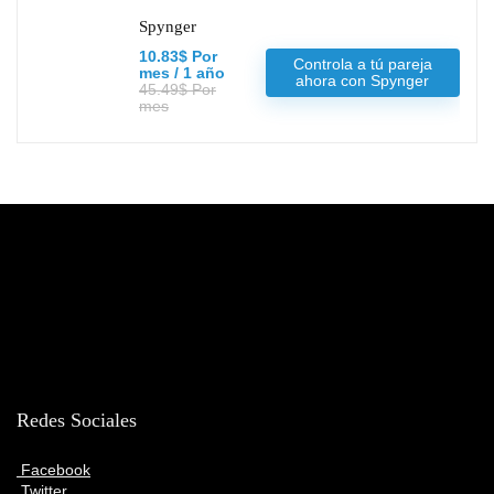
Spynger
10.83$ Por
Controla a tú pareja
mes / 1 año
ahora con Spynger
45.49$ Por
mes
Redes Sociales
Facebook
Twitter