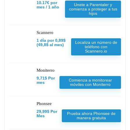
10.17€ por
Unete a Parentaler y
mes / 1 año
comienza a proteger a tus
hijos
Scannero
1 día por 0,89$
Localiza un número de
(49,8$ al mes)
teléfono con
Scannero.io
Moniterro
9,71$ Por
Comienza a monitorear
mes
móviles con Moniterro
Phonsee
29,99$ Por
Prueba ahora Phonsee de
Mes
manera gratuita