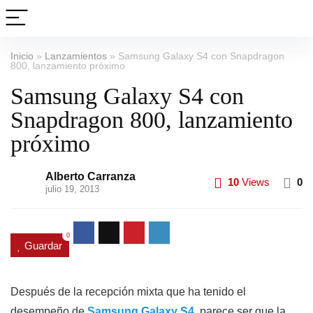
Inicio
»
Lanzamientos
»
Samsung Galaxy S4 con Snapdragon
800, lanzamiento próximo
Samsung Galaxy S4 con
Snapdragon 800, lanzamiento
próximo
Alberto Carranza
10
Views
0
julio 19, 2013
0
Guardar
Después de la recepción mixta que ha tenido el
desempeño de
Samsung Galaxy S4
, parece ser que la