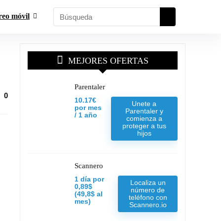
reo móvil
MEJORES OFERTAS
Parentaler
0
10.17€
Unete a
por mes
Parentaler y
/ 1 año
comienza a
proteger a tus
hijos
Scannero
1 día por
Localiza un
0,89$
número de
(49,8$ al
teléfono con
mes)
Scannero.io