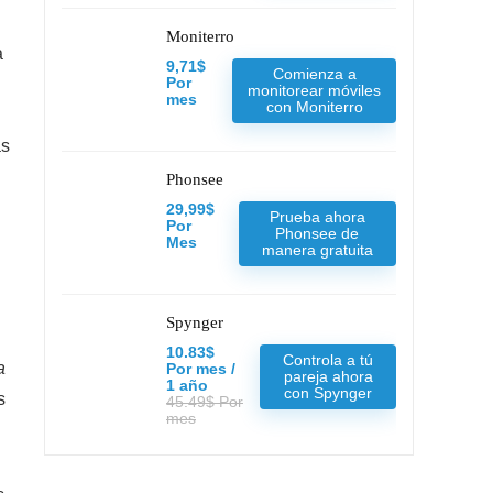
Moniterro
a
9,71$
Comienza a
Por
monitorear móviles
mes
con Moniterro
as
Phonsee
29,99$
Prueba ahora
Por
Phonsee de
Mes
manera gratuita
Spynger
10.83$
Controla a tú
a
Por mes /
pareja ahora
1 año
con Spynger
s
45.49$ Por
mes