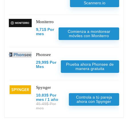
Scannero.io
Moniterro
9,71$ Por
Comienza a monitorear
mes
móviles con Moniterro
Phonsee
29,99$ Por
Prueba ahora Phonsee de
Mes
manera gratuita
Spynger
10.83$ Por
Controla a tú pareja
mes / 1 año
ahora con Spynger
45.49$ Por
mes