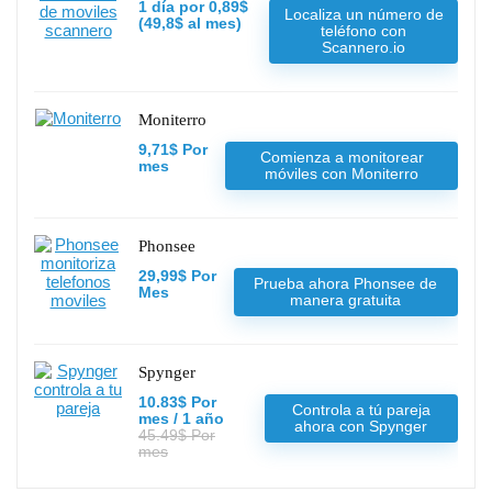
1 día por 0,89$
Localiza un número de
(49,8$ al mes)
teléfono con
Scannero.io
Moniterro
9,71$ Por
Comienza a monitorear
mes
móviles con Moniterro
Phonsee
29,99$ Por
Prueba ahora Phonsee de
Mes
manera gratuita
Spynger
10.83$ Por
Controla a tú pareja
mes / 1 año
ahora con Spynger
45.49$ Por
mes