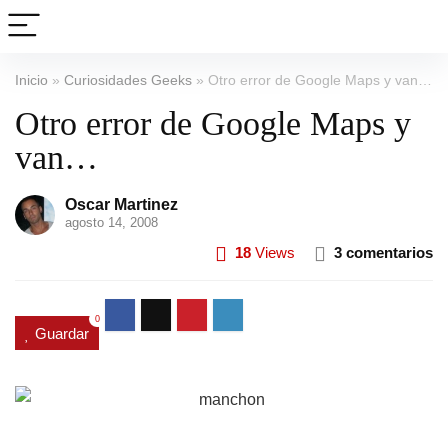
Inicio
»
Curiosidades Geeks
»
Otro error de Google Maps y van…
Otro error de Google Maps y
van…
Oscar Martinez
agosto 14, 2008
18
Views
3 comentarios
0
Guardar