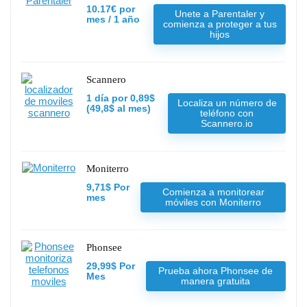
10.17€ por
Unete a Parentaler y
mes / 1 año
comienza a proteger a tus
hijos
Scannero
1 día por 0,89$
Localiza un número de
(49,8$ al mes)
teléfono con
Scannero.io
Moniterro
9,71$ Por
Comienza a monitorear
mes
móviles con Moniterro
Phonsee
29,99$ Por
Prueba ahora Phonsee de
Mes
manera gratuita