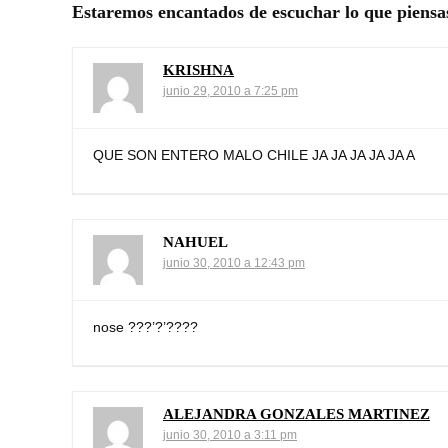
Estaremos encantados de escuchar lo que piensa
KRISHNA
junio 29, 2010 a 7:25 pm
QUE SON ENTERO MALO CHILE JA JA JA JA JA A
NAHUEL
junio 30, 2010 a 12:43 pm
nose ???’?’????
ALEJANDRA GONZALES MARTINEZ
junio 30, 2010 a 3:11 pm