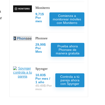
Moniterro
a
9,71$
Comienza a
ar
Por
monitorear móviles
mes
con Moniterro
Phonsee
29,99$
Prueba ahora
Por
Phonsee de
Mes
manera gratuita
Spynger
10.83$
Controla a tú
Por mes /
pareja ahora
1 año
con Spynger
45.49$ Por
mes