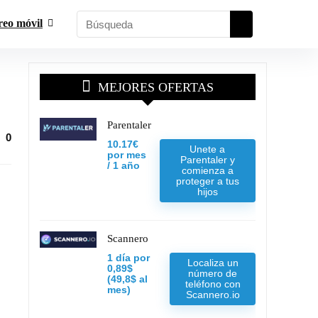
reo móvil
MEJORES OFERTAS
Parentaler
0
10.17€
Unete a
por mes
Parentaler y
/ 1 año
comienza a
proteger a tus
hijos
Scannero
1 día por
Localiza un
0,89$
número de
(49,8$ al
teléfono con
mes)
Scannero.io