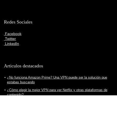
Redes Sociales
Facebook
Twitter
LinkedIn
Articulos destacados
¿No funciona Amazon Prime? Una VPN puede ser la solución que
estabas buscando
¿Cómo elegir la mejor VPN para ver Netflix y otras plataformas de
contenido?
¿Cómo crear servidor VPN para nuestro ordenador? Todo lo que
debes saber
Consejos para descargar VPN de manera segura, práctica y eficiente