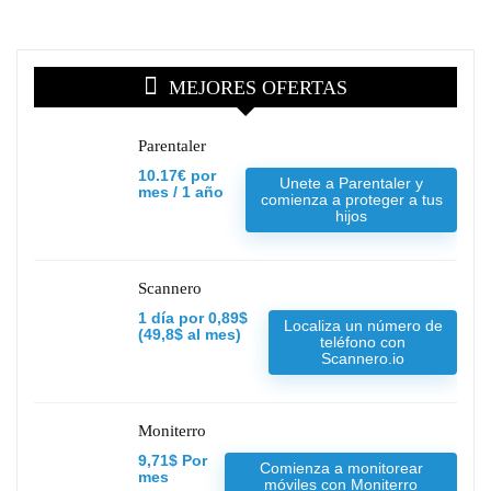
MEJORES OFERTAS
Parentaler
10.17€ por
Unete a Parentaler y
mes / 1 año
comienza a proteger a tus
hijos
Scannero
1 día por 0,89$
Localiza un número de
(49,8$ al mes)
teléfono con
Scannero.io
Moniterro
9,71$ Por
Comienza a monitorear
mes
móviles con Moniterro