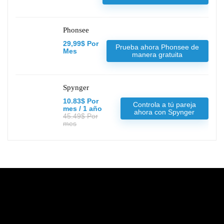
Phonsee
29,99$ Por
Prueba ahora Phonsee de
Mes
manera gratuita
Spynger
10.83$ Por
Controla a tú pareja
mes / 1 año
ahora con Spynger
45.49$ Por
mes