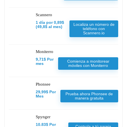
Scannero
1 día por 0,89$
Localiza un número de
(49,8$ al mes)
teléfono con
Scannero.io
Moniterro
9,71$ Por
Comienza a monitorear
mes
móviles con Moniterro
Phonsee
29,99$ Por
Prueba ahora Phonsee de
Mes
manera gratuita
Spynger
10.83$ Por
Controla a tú pareja