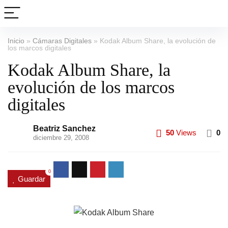
Inicio
»
Cámaras Digitales
»
Kodak Album Share, la evolución de
los marcos digitales
Kodak Album Share, la
evolución de los marcos
digitales
Beatriz Sanchez
50
Views
0
diciembre 29, 2008
0
Guardar