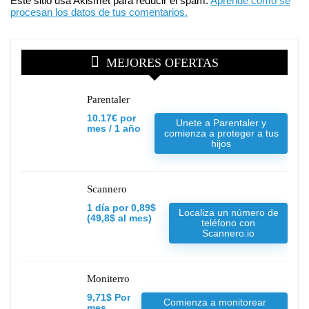
Este sitio usa Akismet para reducir el spam.
Aprende cómo se
procesan los datos de tus comentarios.
MEJORES OFERTAS
Parentaler
10.17€ por
Unete a Parentaler y
mes / 1 año
comienza a proteger a tus
hijos
Scannero
1 día por 0,89$
Localiza un número de
(49,8$ al mes)
teléfono con
Scannero.io
Moniterro
9,71$ Por
Comienza a monitorear
mes