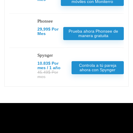
móviles con Moniterro
Phonsee
29,99$ Por
Prueba ahora Phonsee de
Mes
manera gratuita
Spynger
10.83$ Por
Controla a tú pareja
mes / 1 año
ahora con Spynger
45.49$ Por
mes