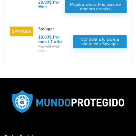
29,99$ Por
Prueba ahora Phonsee de
Mes
manera gratuita
Spynger
10.83$ Por
Controla a tú pareja
mes / 1 año
ahora con Spynger
45.49$ Por
mes