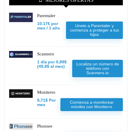
MEJORES OFERTAS
Parentaler
10.17€ por
Unete a Parentaler y
mes / 1 año
comienza a proteger a tus
hijos
Scannero
1 día por 0,89$
Localiza un número de
(49,8$ al mes)
teléfono con
Scannero.io
Moniterro
9,71$ Por
Comienza a monitorear
mes
móviles con Moniterro
Phonsee