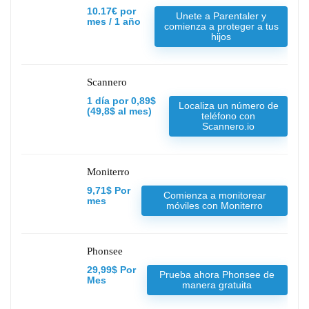
10.17€ por
Unete a Parentaler y
mes / 1 año
comienza a proteger a tus
hijos
Scannero
1 día por 0,89$
Localiza un número de
(49,8$ al mes)
teléfono con
Scannero.io
Moniterro
9,71$ Por
Comienza a monitorear
mes
móviles con Moniterro
Phonsee
29,99$ Por
Prueba ahora Phonsee de
Mes
manera gratuita