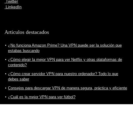
Twitter
LinkedIn
Articulos destacados
¿No funciona Amazon Prime? Una VPN puede ser la solución que
estabas buscando
¿Cómo elegir la mejor VPN para ver Netflix y otras plataformas de
contenido?
¿Cómo crear servidor VPN para nuestro ordenador? Todo lo que
debes saber
Consejos para descargar VPN de manera segura, práctica y eficiente
¿Cuál es la mejor VPN para ver fútbol?
¿Cómo elegir la mejor VPN para ver Twitch sin problemas? Todo lo
que debes saber
¿Cómo ver Star Plus en España? Una VPN puede ser la solución