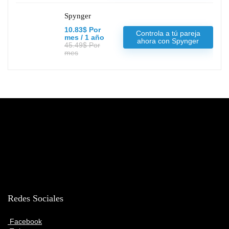
Spynger
10.83$ Por
Controla a tú pareja
mes / 1 año
ahora con Spynger
45.49$ Por
mes
Redes Sociales
Facebook