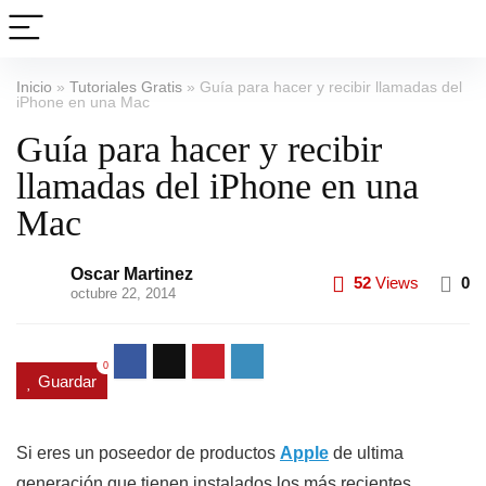
Inicio
»
Tutoriales Gratis
»
Guía para hacer y recibir llamadas del
iPhone en una Mac
Guía para hacer y recibir
llamadas del iPhone en una
Mac
Oscar Martinez
52
Views
0
octubre 22, 2014
0
Guardar
Si eres un poseedor de productos
Apple
de ultima
generación que tienen instalados los más recientes