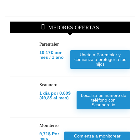
MEJORES OFERTAS
Parentaler
10.17€ por
Unete a Parentaler y
mes / 1 año
comienza a proteger a tus
hijos
Scannero
1 día por 0,89$
Localiza un número de
(49,8$ al mes)
teléfono con
Scannero.io
Moniterro
9,71$ Por
Comienza a monitorear
mes