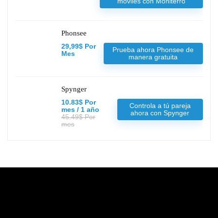
móviles con Moniterro
Phonsee
29,99$ Por
Prueba ahora Phonsee de
Mes
manera gratuita
Spynger
10.83$ Por
Controla a tú pareja
mes / 1 año
ahora con Spynger
45.49$ Por
mes