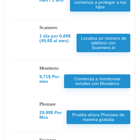
mes / 1 año
comienza a proteger a tus
hijos
Scannero
1 día por 0,89$
Localiza un número de
(49,8$ al mes)
teléfono con
Scannero.io
Moniterro
9,71$ Por
Comienza a monitorear
mes
móviles con Moniterro
Phonsee
29,99$ Por
Prueba ahora Phonsee de
Mes
manera gratuita
Spynger