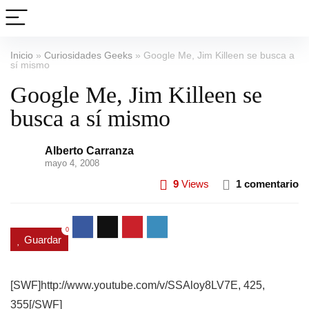
Inicio
»
Curiosidades Geeks
»
Google Me, Jim Killeen se busca a
sí mismo
Google Me, Jim Killeen se
busca a sí mismo
Alberto Carranza
mayo 4, 2008
9
Views
1 comentario
0
Guardar
[SWF]http://www.youtube.com/v/SSAloy8LV7E, 425,
355[/SWF]